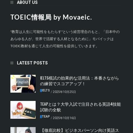
ABOUT US
TOEIC情報局 by Movaeic.
"教育は人生に可能性をもたらす"という経営理念のもと、「日本中の
あらゆる人が、世界で活躍する人材となるために」モバイックは
TOEIC教材を通じて人生の可能性を提供していきます。
LATEST POSTS
IELTS模試の効果的な活用法：本番さながら
の練習でスコアアップ！
IELTS
/
2025年10月25日
TEAPとは？大学入試で注目される英語4技能
試験の全貌
TEAP
/
2025年10月16日
【徹底比較】ビジネスパーソン向け英語ス