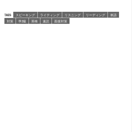
TAGS:
スピーキング
ライティング
リスニング
リーディング
単語
対策
準2級
英検
速読
面接対策