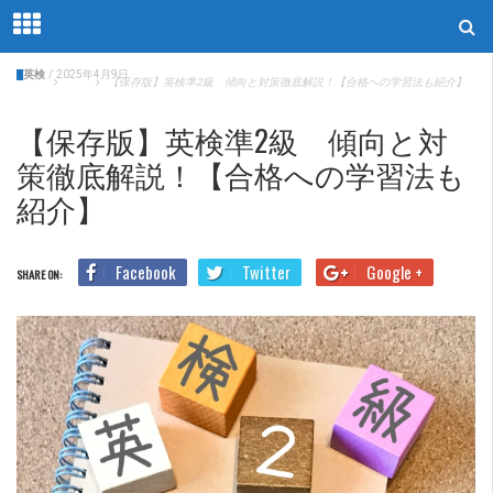
英検
/
2025年4月9日
Home
英検
【保存版】英検準2級 傾向と対策徹底解説！【合格への学習法も紹介】
【保存版】英検準2級 傾向と対
策徹底解説！【合格への学習法も
紹介】
Facebook
Twitter
Google +
SHARE ON: