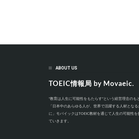
ABOUT US
TOEIC情報局 by Movaeic.
"教育は人生に可能性をもたらす"という経営理念のも
「日本中のあらゆる人が、世界で活躍する人材となる
に」モバイックはTOEIC教材を通じて人生の可能性を
ていきます。