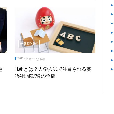
2563 VIEWS
TEAP
/
2025年10月16日
さ
TEAPとは？大学入試で注目される英
語4技能試験の全貌