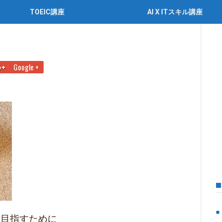
TOEIC講座
AI X ITスキル講座
【合格への学習法も紹介】
英検準2級
Google +
を目指すために