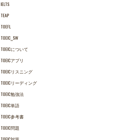
IELTS
TEAP
TOEFL
TOEIC‗SW
TOEICについて
TOEICアプリ
TOEICリスニング
TOEICリーディング
TOEIC勉強法
TOEIC単語
TOEIC参考書
TOEIC問題
TOEIC対策