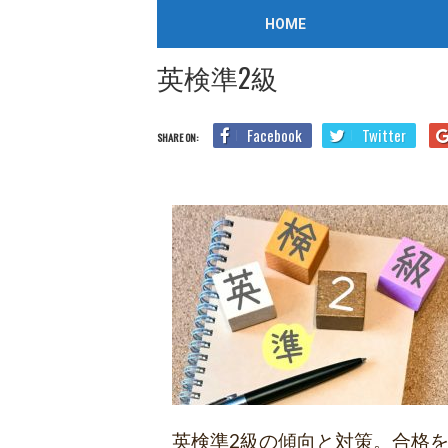
/
2025年3月19日
HOME
Home
英検
【保存版】英検準2級 傾向と対策徹底解説！
英検準2級
Facebook
Twitter
SHARE ON:
英検準2級の傾向と対策。合格