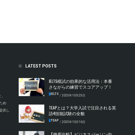
LATEST POSTS
IELTS模試の効果的な活用法：本番
さながらの練習でスコアアップ！
IELTS
/
2025年10月25日
と、
ため
TEAPとは？大学入試で注目される英
提供し
語4技能試験の全貌
TEAP
/
2025年10月16日
【徹底比較】ビジネスパーソン向