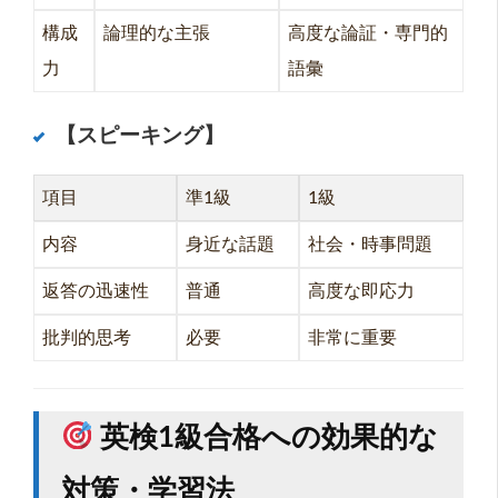
構成
論理的な主張
高度な論証・専門的
力
語彙
【スピーキング】
項目
準1級
1級
内容
身近な話題
社会・時事問題
返答の迅速性
普通
高度な即応力
批判的思考
必要
非常に重要
英検1級合格への効果的な
対策・学習法