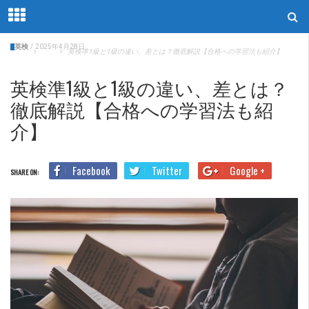
英検
/
2025年4月28日
Home
英検
英検準1級と1級の違い、差とは？徹底解説【合格への学習法も紹介】
英検準1級と1級の違い、差とは？
徹底解説【合格への学習法も紹
介】
Facebook
Twitter
Google +
SHARE ON: