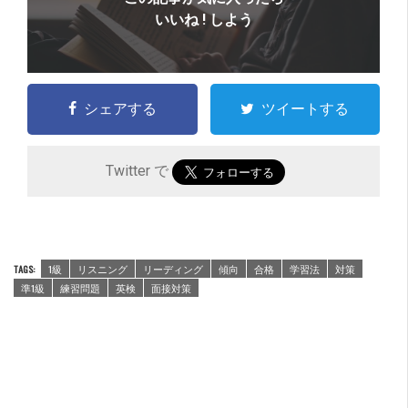
いいね ! しよう
シェアする
ツイートする
Twitter で
TAGS:
1級
リスニング
リーディング
傾向
合格
学習法
対策
準1級
練習問題
英検
面接対策