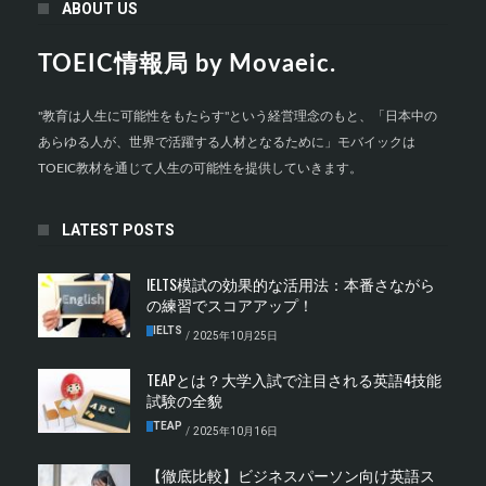
ABOUT US
TOEIC情報局 by Movaeic.
"教育は人生に可能性をもたらす"という経営理念のもと、「日本中の
あらゆる人が、世界で活躍する人材となるために」モバイックは
TOEIC教材を通じて人生の可能性を提供していきます。
LATEST POSTS
IELTS模試の効果的な活用法：本番さながら
の練習でスコアアップ！
IELTS
/
2025年10月25日
TEAPとは？大学入試で注目される英語4技能
試験の全貌
TEAP
/
2025年10月16日
【徹底比較】ビジネスパーソン向け英語ス