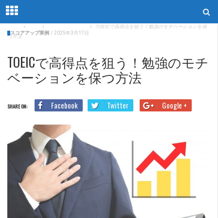
Home
Blog
スコアアップ実例
TOEICで高得点を狙う！勉強のモチベーションを保
スコアアップ実例
/
2025年3月17日
つ方法
TOEICで高得点を狙う！勉強のモチ
ベーションを保つ方法
Facebook
Twitter
Google +
SHARE ON: