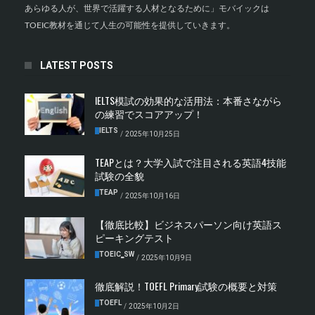
あらゆる人が、世界で活躍する人材となるために」モバイックは
TOEIC教材を通じて人生の可能性を提供していきます。
LATEST POSTS
IELTS模試の効果的な活用法：本番さながら
の練習でスコアアップ！
IELTS
/
2025年10月25日
TEAPとは？大学入試で注目される英語4技能
試験の全貌
TEAP
/
2025年10月16日
【徹底比較】ビジネスパーソン向け英語ス
ピーキングテスト
TOEIC‗SW
/
2025年10月9日
徹底解説！TOEFL Primary試験の概要と対策
TOEFL
/
2025年10月2日