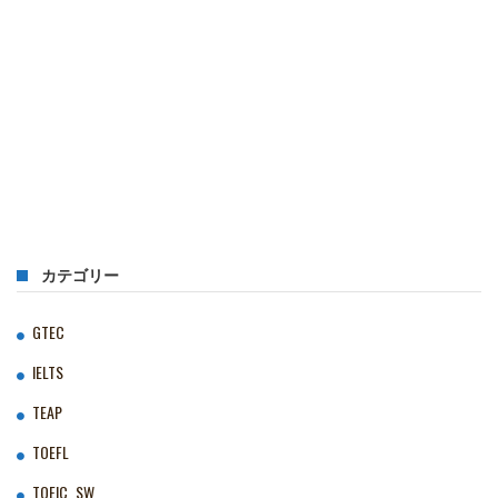
カテゴリー
GTEC
IELTS
TEAP
TOEFL
TOEIC‗SW