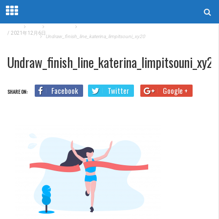
Home
Blog
TOEIC対策
TOEIC500点レベルは役に立つ？【気になる就活・仕事での
/
2021年12月6日
評価を解説】
Undraw_finish_line_katerina_limpitsouni_xy20
Undraw_finish_line_katerina_limpitsouni_xy2
Facebook
Twitter
Google +
SHARE ON: