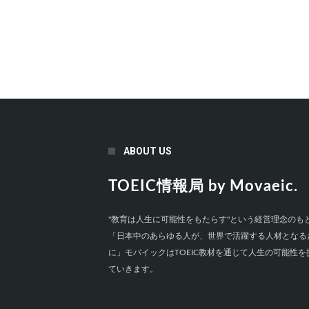
ABOUT US
TOEIC情報局 by Movaeic.
"教育は人生に可能性をもたらす"という経営理念のも
「日本中のあらゆる人が、世界で活躍する人材となる
に」モバイックはTOEIC教材を通じて人生の可能性を
ていきます。