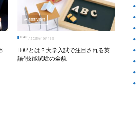
2555 VIEWS
TEAP
/
2025年10月16日
さ
TEAPとは？大学入試で注目される英
語4技能試験の全貌