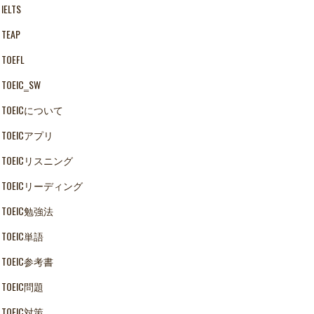
IELTS
TEAP
TOEFL
TOEIC‗SW
TOEICについて
TOEICアプリ
TOEICリスニング
TOEICリーディング
TOEIC勉強法
TOEIC単語
TOEIC参考書
TOEIC問題
TOEIC対策