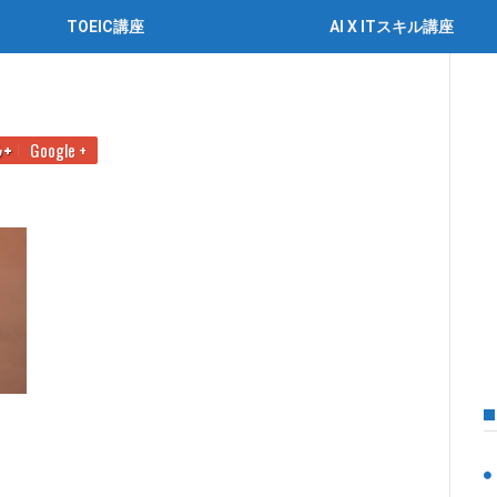
TOEIC講座
AI X ITスキル講座
題集】違いと選び方＆勉強法を伝授
2
Google +