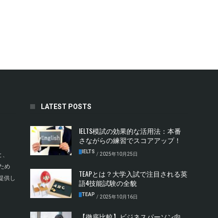
LATEST POSTS
IELTS模試の効果的な活用法：本番
さながらの練習でスコアアップ！
IELTS
/
2025年10月25日
と、
ため
TEAPとは？大学入試で注目される英
提供し
語4技能試験の全貌
TEAP
/
2025年10月16日
【徹底比較】ビジネスパーソン向