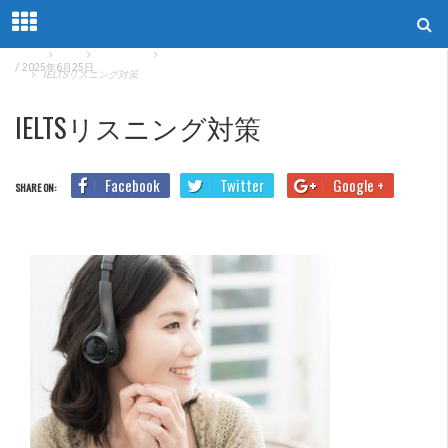
Home
Blog
TOEIC‗SW
【徹底比較】ビジネスパーソン向け英語スピーキングテス
/
2025年6月25日
ト
IELTSリスニング対策
IELTSリスニング対策
Facebook
Twitter
Google +
SHARE ON: