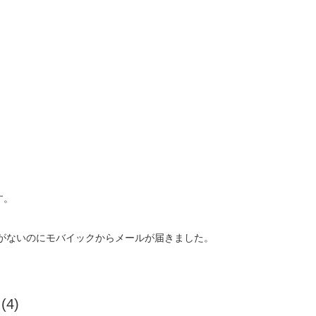
JOIN US
Login
。
す。
がないのにモバイックからメールが届きました。
て
(4)