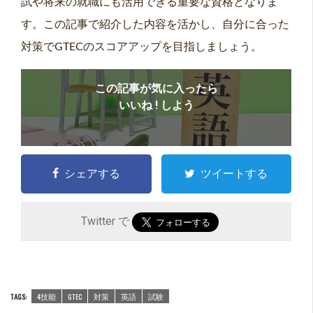
試や将来の就職にも活用できる重要な資格となりま
す。この記事で紹介した内容を活かし、自分に合った
対策でGTECのスコアアップを目指しましょう。
この記事が気に入ったら
いいね ! しよう
シェアする
ツイートする
Twitter で
TAGS:
4技能
GTEC
対策
英語
試験