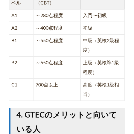
ベル
（CBT）
A1
～280点程度
入門〜初級
A2
～400点程度
初級
B1
～550点程度
中級（英検2級程
度）
B2
～650点程度
上級（英検準1級
程度）
C1
700点以上
高度（英検1級相
当）
4. GTECのメリットと向いて
いる人