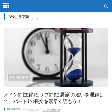
TAG:
サブ節
Home
Posts Tagged "サブ節"
34168 VIEWS
メイン節(主節)とサブ節(従属節)の違いを理解し
て、パート7の長文を素早く読もう！
TOEIC英文法
/
2017年8月1日
/
NO COMMENT