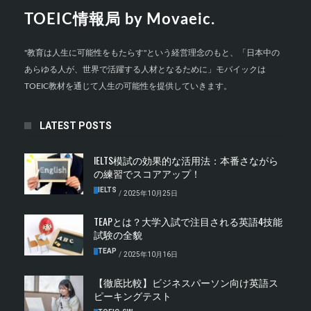
TOEIC情報局 by Movaeic.
"教育は人生に可能性をもたらす"という経営理念のもと、「日本中の
あらゆる人が、世界で活躍する人材となるために」モバイックは
TOEIC教材を通じて人生の可能性を提供していきます。
LATEST POSTS
IELTS模試の効果的な活用法：本番さながら
の練習でスコアアップ！
IELTS
/
2025年10月25日
TEAPとは？大学入試で注目される英語4技能
試験の全貌
TEAP
/
2025年10月16日
【徹底比較】ビジネスパーソン向け英語ス
ピーキングテスト