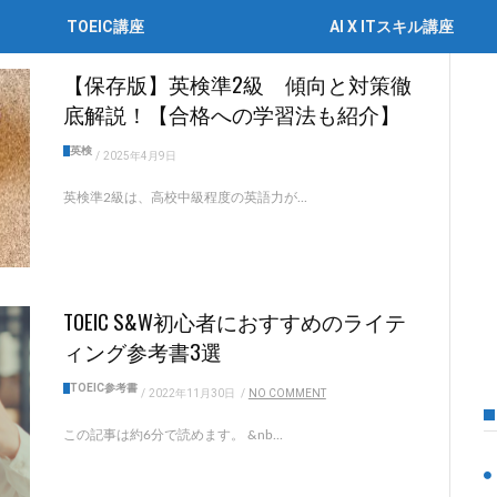
TOEIC講座
AI X ITスキル講座
【保存版】英検準2級 傾向と対策徹
底解説！【合格への学習法も紹介】
英検
/
2025年4月9日
英検準2級は、高校中級程度の英語力が...
TOEIC S&W初心者におすすめのライテ
ィング参考書3選
TOEIC参考書
/
2022年11月30日
/
NO COMMENT
この記事は約6分で読めます。 &nb...