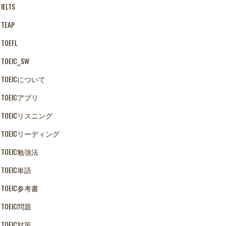
IELTS
TEAP
TOEFL
TOEIC‗SW
TOEICについて
TOEICアプリ
TOEICリスニング
TOEICリーディング
TOEIC勉強法
TOEIC単語
TOEIC参考書
TOEIC問題
TOEIC対策