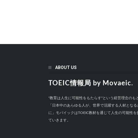
ABOUT US
TOEIC情報局 by Movaeic.
"教育は人生に可能性をもたらす"という経営理念のも
「日本中のあらゆる人が、世界で活躍する人材となる
に」モバイックはTOEIC教材を通じて人生の可能性を
ていきます。