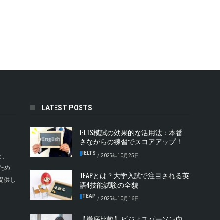
LATEST POSTS
IELTS模試の効果的な活用法：本番
さながらの練習でスコアアップ！
IELTS
/
2025年10月25日
と、
ため
TEAPとは？大学入試で注目される英
提供し
語4技能試験の全貌
TEAP
/
2025年10月16日
【徹底比較】ビジネスパーソン向