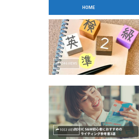
TAG:
ライティング
HOME
Home
Posts Tagged "ライティング"
(Page 2)
1346 VIEWS
9353 VIEWS