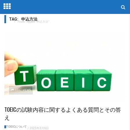
TAG:
申込方法
Home
Posts Tagged "申込方法"
1242 VIEWS
TOEICの試験内容に関するよくある質問とその答
え
TOEICについて
/
2025年3月6日