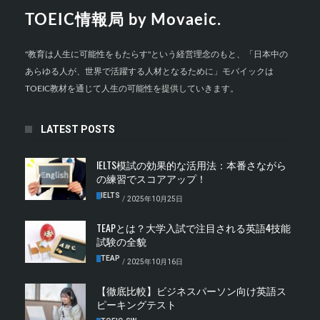
TOEIC情報局 by Movaeic.
"教育は人生に可能性をもたらす"という経営理念のもと、「日本中の
あらゆる人が、世界で活躍する人材となるために」モバイックは
TOEIC教材を通じて人生の可能性を提供していきます。
LATEST POSTS
IELTS模試の効果的な活用法：本番さながら
の練習でスコアアップ！
IELTS
/
2025年10月25日
TEAPとは？大学入試で注目される英語4技能
試験の全貌
TEAP
/
2025年10月16日
【徹底比較】ビジネスパーソン向け英語ス
ピーキングテスト