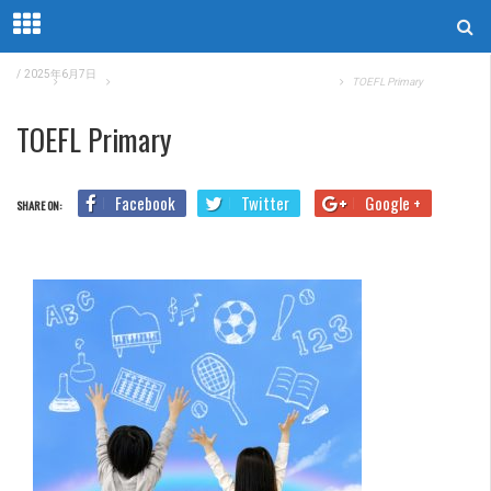
/
2025年6月7日
Home
TOEFL
徹底解説！TOEFL Primary試験の概要と対策
TOEFL Primary
TOEFL Primary
Facebook
Twitter
Google +
SHARE ON: