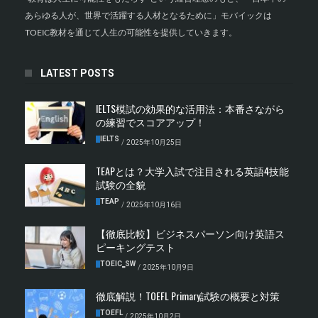
あらゆる人が、世界で活躍する人材となるために」モバイックは
TOEIC教材を通じて人生の可能性を提供していきます。
LATEST POSTS
IELTS模試の効果的な活用法：本番さながら
の練習でスコアアップ！
IELTS
/
2025年10月25日
TEAPとは？大学入試で注目される英語4技能
試験の全貌
TEAP
/
2025年10月16日
【徹底比較】ビジネスパーソン向け英語ス
ピーキングテスト
TOEIC‗SW
/
2025年10月9日
徹底解説！TOEFL Primary試験の概要と対策
TOEFL
/
2025年10月2日