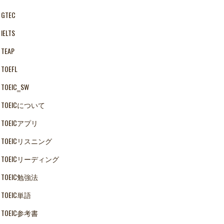
GTEC
IELTS
TEAP
TOEFL
TOEIC‗SW
TOEICについて
TOEICアプリ
TOEICリスニング
TOEICリーディング
TOEIC勉強法
TOEIC単語
TOEIC参考書