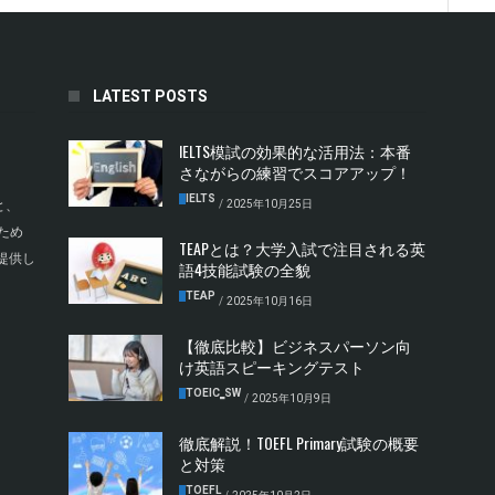
LATEST POSTS
IELTS模試の効果的な活用法：本番
さながらの練習でスコアアップ！
IELTS
/
2025年10月25日
と、
ため
TEAPとは？大学入試で注目される英
提供し
語4技能試験の全貌
TEAP
/
2025年10月16日
【徹底比較】ビジネスパーソン向
け英語スピーキングテスト
TOEIC‗SW
/
2025年10月9日
徹底解説！TOEFL Primary試験の概要
と対策
TOEFL