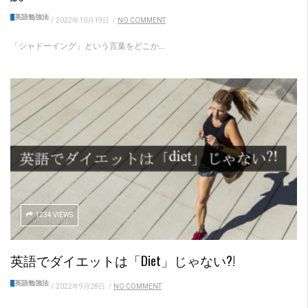
英語勉強法
/
2022年10月19日
/
NO COMMENT
「シャドーイング」という言葉をどこか...
1234 VIEWS
英語でダイエットは「diet」じゃない?!
英語勉強法
/
2022年9月28日
/
NO COMMENT