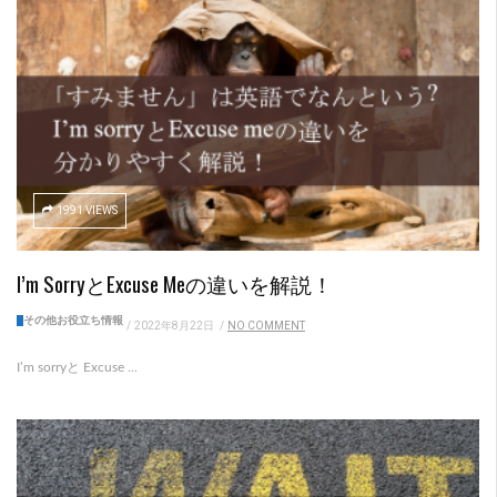
1991 VIEWS
I’m SorryとExcuse Meの違いを解説！
その他お役立ち情報
/
2022年8月22日
/
NO COMMENT
I’m sorryと Excuse ...