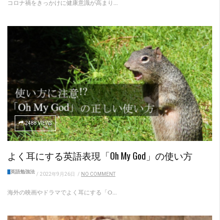
コロナ禍をきっかけに健康意識が高まり...
2488 VIEWS
よく耳にする英語表現「Oh My God」の使い方
英語勉強法
/
2022年9月26日
/
NO COMMENT
海外の映画やドラマでよく耳にする「O...