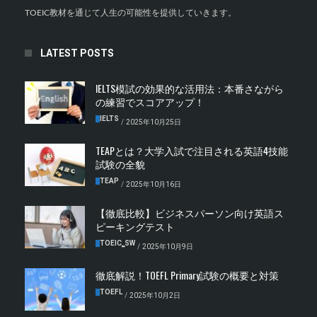
TOEIC教材を通じて人生の可能性を提供していきます。
LATEST POSTS
IELTS模試の効果的な活用法：本番さながら
の練習でスコアアップ！
IELTS
/
2025年10月25日
TEAPとは？大学入試で注目される英語4技能
試験の全貌
TEAP
/
2025年10月16日
【徹底比較】ビジネスパーソン向け英語ス
ピーキングテスト
TOEIC‗SW
/
2025年10月9日
徹底解説！TOEFL Primary試験の概要と対策
TOEFL
/
2025年10月2日