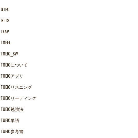
GTEC
IELTS
TEAP
TOEFL
TOEIC‗SW
TOEICについて
TOEICアプリ
TOEICリスニング
TOEICリーディング
TOEIC勉強法
TOEIC単語
TOEIC参考書