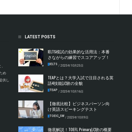
LATEST POSTS
IELTS模試の効果的な活用法：本番
さながらの練習でスコアアップ！
IELTS
/
2025年10月25日
と、
ため
TEAPとは？大学入試で注目される英
提供し
語4技能試験の全貌
TEAP
/
2025年10月16日
【徹底比較】ビジネスパーソン向
け英語スピーキングテスト
TOEIC‗SW
/
2025年10月9日
徹底解説！TOEFL Primary試験の概要