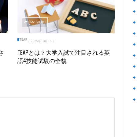
2551 VIEWS
TEAP
/
2025年10月16日
さ
TEAPとは？大学入試で注目される英
語4技能試験の全貌