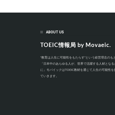
ABOUT US
TOEIC情報局 by Movaeic.
"教育は人生に可能性をもたらす"という経営理念のも
「日本中のあらゆる人が、世界で活躍する人材となる
に」モバイックはTOEIC教材を通じて人生の可能性を
ていきます。