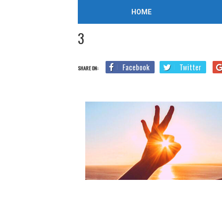
/
2019年11月5日
HOME
Home
Blog
TOEIC対策
これでTOEIC Part2は大丈
3
Facebook
Twitter
SHARE ON: