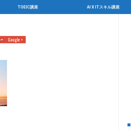
TOEIC講座
AI X ITスキル講座
夫！苦手な人のための攻略法
3
Google +