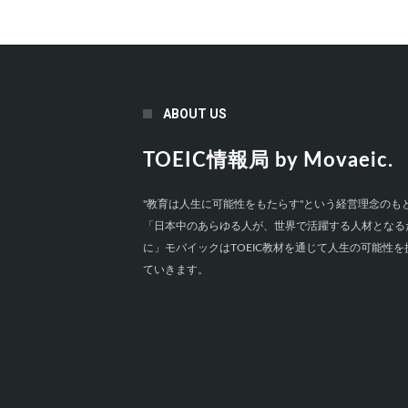
ABOUT US
TOEIC情報局 by Movaeic.
"教育は人生に可能性をもたらす"という経営理念のも
「日本中のあらゆる人が、世界で活躍する人材となる
に」モバイックはTOEIC教材を通じて人生の可能性を
ていきます。