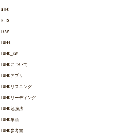
GTEC
IELTS
TEAP
TOEFL
TOEIC‗SW
TOEICについて
TOEICアプリ
TOEICリスニング
TOEICリーディング
TOEIC勉強法
TOEIC単語
TOEIC参考書