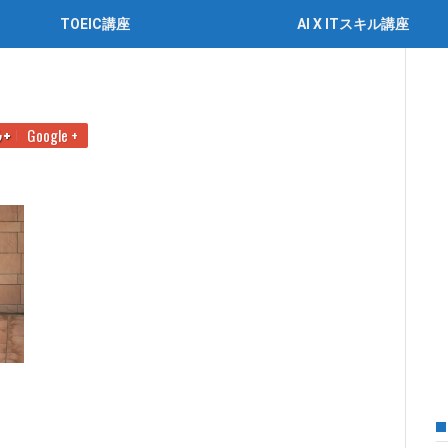
TOEIC講座
AI X ITスキル講座
文対策！スコア別おすすめ問題集
見出し１
Google +