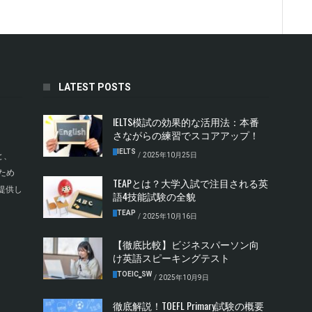
LATEST POSTS
IELTS模試の効果的な活用法：本番
さながらの練習でスコアアップ！
IELTS
/
2025年10月25日
と、
ため
TEAPとは？大学入試で注目される英
提供し
語4技能試験の全貌
TEAP
/
2025年10月16日
【徹底比較】ビジネスパーソン向
け英語スピーキングテスト
TOEIC‗SW
/
2025年10月9日
徹底解説！TOEFL Primary試験の概要