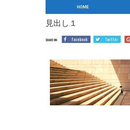
/
2019年7月30日
HOME
Home
Blog
TOEICリーディング
TOEIC Part7 長
見出し１
Facebook
Twitter
SHARE ON: