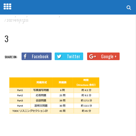
Home
Blog
TOEICリーディング
TOEICは正しい時間配分を身につければ結果がつ
/
2021年9月12日
いてくる
3
3
Facebook
Twitter
Google +
SHARE ON: