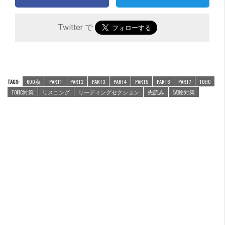
Twitter で
TAGS:
600点
PART1
PART2
PART3
PART4
PART5
PART6
PART7
TOEIC
TOEIC対策
リスニング
リーディングセクション
先読み
試験対策