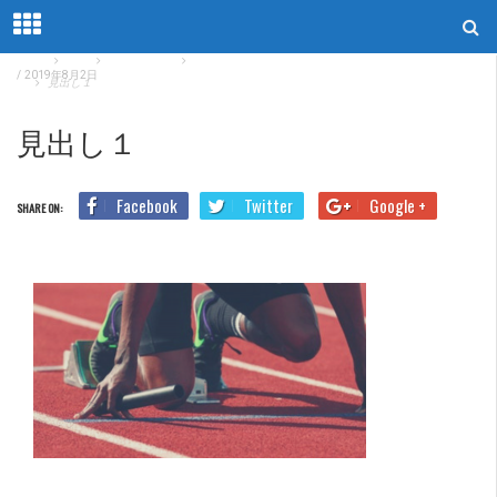
Home
Blog
TOEIC勉強法
TOEIC Part7を時間内に解く！速読のコツとトレーニング
/
2019年8月2日
法
見出し１
見出し１
Facebook
Twitter
Google +
SHARE ON: