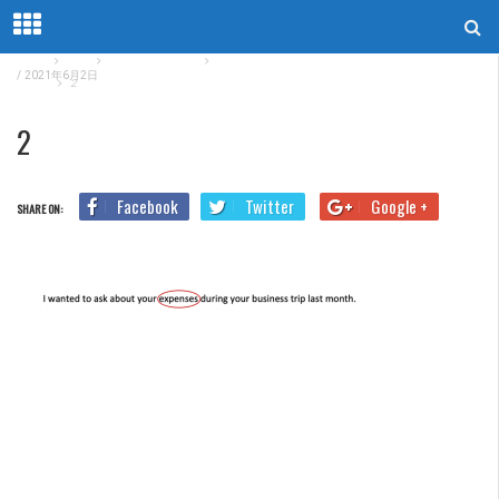
Home
Blog
TOEICリスニング
TOEICリスニングスコアが伸びる勉強法【音読のス
/
2021年6月2日
スメ】
2
2
Facebook
Twitter
Google +
SHARE ON: