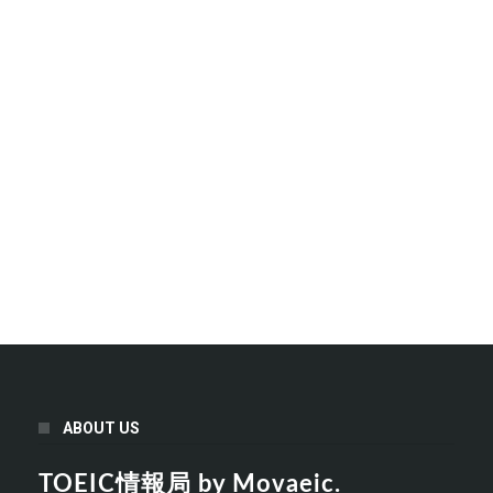
ABOUT US
TOEIC情報局 by Movaeic.