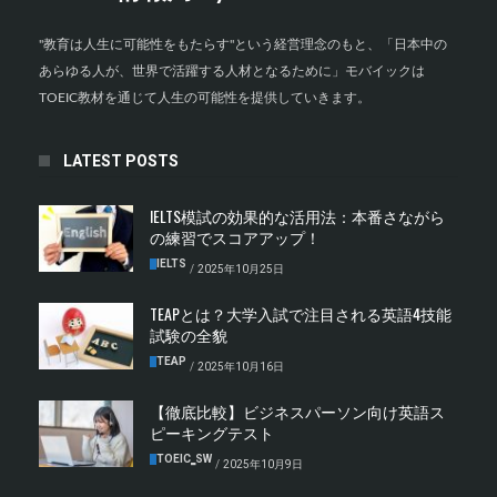
"教育は人生に可能性をもたらす"という経営理念のもと、「日本中の
あらゆる人が、世界で活躍する人材となるために」モバイックは
TOEIC教材を通じて人生の可能性を提供していきます。
LATEST POSTS
IELTS模試の効果的な活用法：本番さながら
の練習でスコアアップ！
IELTS
/
2025年10月25日
TEAPとは？大学入試で注目される英語4技能
試験の全貌
TEAP
/
2025年10月16日
【徹底比較】ビジネスパーソン向け英語ス
ピーキングテスト
TOEIC‗SW
/
2025年10月9日