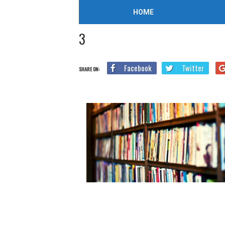
/
2019年10月7日
HOME
Home
Blog
TOEIC勉強法
TOEIC Part2はこの問
3
Facebook
Twitter
SHARE ON: