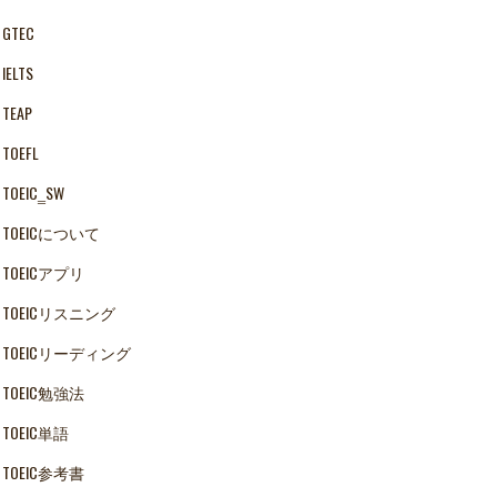
GTEC
IELTS
TEAP
TOEFL
TOEIC‗SW
TOEICについて
TOEICアプリ
TOEICリスニング
TOEICリーディング
TOEIC勉強法
TOEIC単語
TOEIC参考書