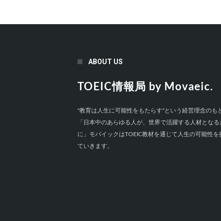
ABOUT US
TOEIC情報局 by Movaeic.
"教育は人生に可能性をもたらす"という経営理念のも
「日本中のあらゆる人が、世界で活躍する人材となる
に」モバイックはTOEIC教材を通じて人生の可能性を
ていきます。