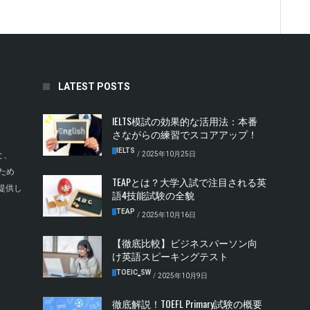
LATEST POSTS
IELTS模試の効果的な活用法：本番
さながらの練習でスコアアップ！
IELTS
/
2025年10月25日
と、
ため
TEAPとは？大学入試で注目される英
提供し
語4技能試験の全貌
TEAP
/
2025年10月16日
【徹底比較】ビジネスパーソン向
け英語スピーキングテスト
TOEIC‗SW
/
2025年10月9日
徹底解説！TOEFL Primary試験の概要