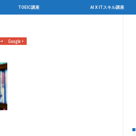
TOEIC講座
AI X ITスキル講座
題集で攻略！効果的な使い方も紹介
3
Google +