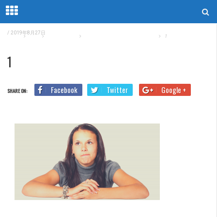
/
2019年8月27日
Home
Blog
TOEIC勉強法
悩みを解消！TOEIC Part7 勉強法
1
1
Facebook
Twitter
Google +
SHARE ON: