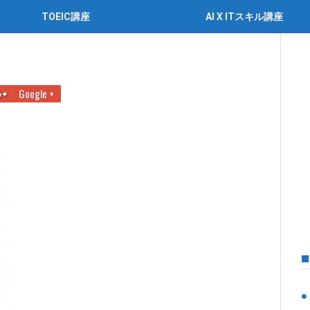
TOEIC講座
AI X ITスキル講座
れでも心配いらない３つの理由
２
Google +