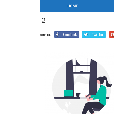
/
2022年4月2日
HOME
Home
Blog
TOEIC勉強法
TOEICに過去問はない？そ
２
Facebook
Twitter
SHARE ON: