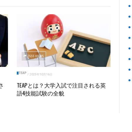
2555 VIEWS
TEAP
/
2025年10月16日
さ
TEAPとは？大学入試で注目される英
語4技能試験の全貌