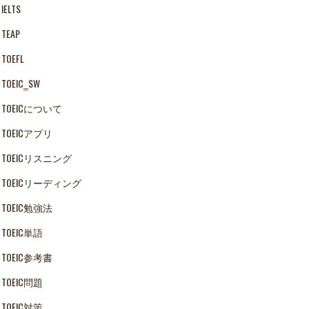
IELTS
TEAP
TOEFL
TOEIC‗SW
TOEICについて
TOEICアプリ
TOEICリスニング
TOEICリーディング
TOEIC勉強法
TOEIC単語
TOEIC参考書
TOEIC問題
TOEIC対策