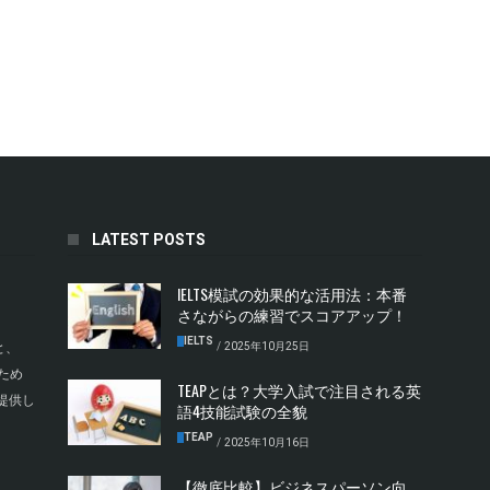
LATEST POSTS
IELTS模試の効果的な活用法：本番
さながらの練習でスコアアップ！
IELTS
/
2025年10月25日
と、
ため
TEAPとは？大学入試で注目される英
提供し
語4技能試験の全貌
TEAP
/
2025年10月16日
【徹底比較】ビジネスパーソン向