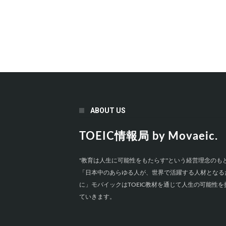
ABOUT US
TOEIC情報局 by Movaeic.
"教育は人生に可能性をもたらす"という経営理念のも
「日本中のあらゆる人が、世界で活躍する人材となる
に」モバイックはTOEIC教材を通じて人生の可能性を
ていきます。