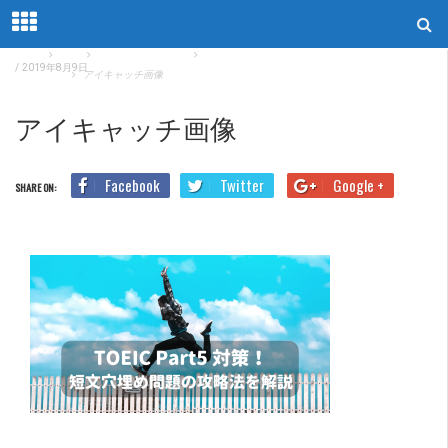
Home
Blog
TOEICリーディング
TOEIC Part5対策！解き方のポイント・勉強法【初
/
2019年8月9日
心者必見】
アイキャッチ画像
アイキャッチ画像
Facebook
Twitter
Google +
SHARE ON: