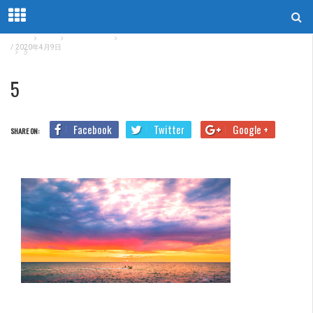
Home
Blog
TOEIC勉強法
TOEIC400点から600点を達成するための勉強法と参考書
/
2020年4月9日
5
5
Facebook
Twitter
Google +
SHARE ON: