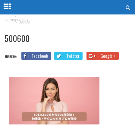
Home
Blog
TOEIC勉強法
TOEIC500点から600点突破！勉強法・テクニックをプロ
/
2020年4月13日
が伝授
500600
500600
Facebook
Twitter
Google +
SHARE ON: