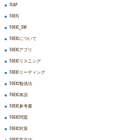
TEAP
TOEFL
TOEIC‗SW
TOEICについて
TOEICアプリ
TOEICリスニング
TOEICリーディング
TOEIC勉強法
TOEIC単語
TOEIC参考書
TOEIC問題
TOEIC対策
TOEIC英文法