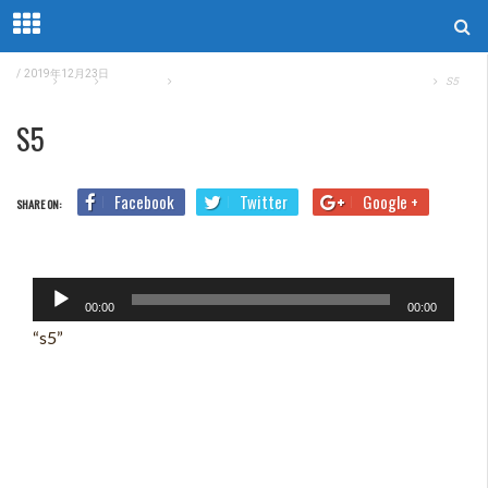
/
2019年12月23日
Home
Blog
TOEIC問題
TOEIC Part1 練習問題【対策と解答のコツを伝授】
S5
S5
Facebook
Twitter
Google +
SHARE ON:
音
00:00
00:00
声
“s5”
プ
レ
ー
ヤ