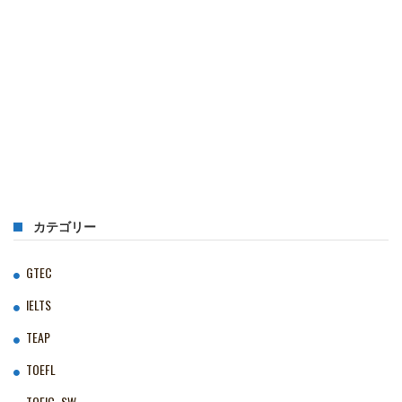
カテゴリー
GTEC
IELTS
TEAP
TOEFL
TOEIC‗SW