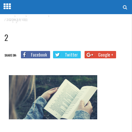
Home
Blog
TOEIC参考書
この参考書でTOEIC500点突破！講師おすすめの3冊と活
/
2020年3月10日
用法
2
2
Facebook
Twitter
Google +
SHARE ON: