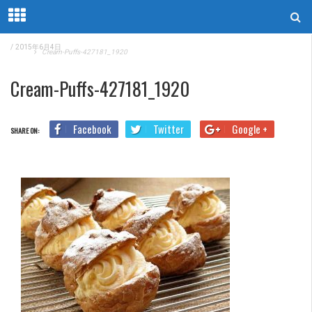
/
2015年6月4日
Home
Cream-Puffs-427181_1920
Cream-Puffs-427181_1920
Facebook
Twitter
Google +
SHARE ON: