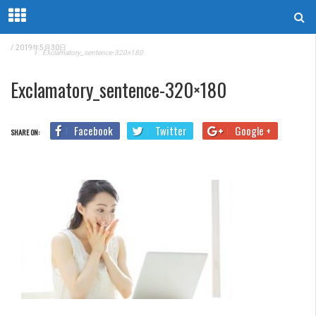
/
2019年5月30日
Home
Exclamatory_sentence-320×180
Exclamatory_sentence-320×180
Facebook
Twitter
Google +
SHARE ON: