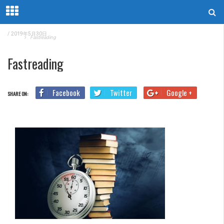
/
2019年5月30日
Home
Fastreading
Fastreading
Facebook
Twitter
Google +
SHARE ON: