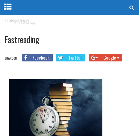
/
2019年5月30日
Home
Fastreading
Fastreading
Facebook
Twitter
Google +
SHARE ON: