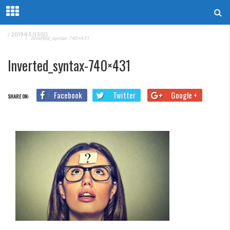
/
2019年5月30日
Home
Inverted_syntax-740×431
Inverted_syntax-740×431
Facebook
Twitter
Google +
SHARE ON: