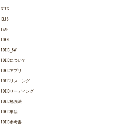
GTEC
IELTS
TEAP
TOEFL
TOEIC‗SW
TOEICについて
TOEICアプリ
TOEICリスニング
TOEICリーディング
TOEIC勉強法
TOEIC単語
TOEIC参考書