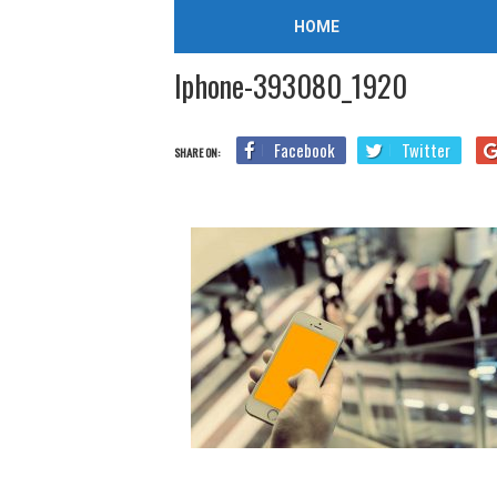
/
2015年6月4日
HOME
Home
Iphone-393080_1920
Iphone-393080_1920
Facebook
Twitter
SHARE ON: