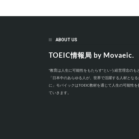
ABOUT US
TOEIC情報局 by Movaeic.
"教育は人生に可能性をもたらす"という経営理念のも
「日本中のあらゆる人が、世界で活躍する人材となる
に」モバイックはTOEIC教材を通じて人生の可能性を
ていきます。