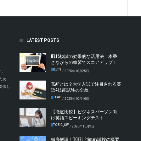
LATEST POSTS
IELTS模試の効果的な活用法：本番
さながらの練習でスコアアップ！
IELTS
/
2025年10月25日
と、
ため
TEAPとは？大学入試で注目される英
提供し
語4技能試験の全貌
TEAP
/
2025年10月16日
【徹底比較】ビジネスパーソン向
け英語スピーキングテスト
TOEIC‗SW
/
2025年10月9日
徹底解説！TOEFL Primary試験の概要