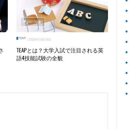
2551 VIEWS
TEAP
/
2025年10月16日
さ
TEAPとは？大学入試で注目される英
語4技能試験の全貌