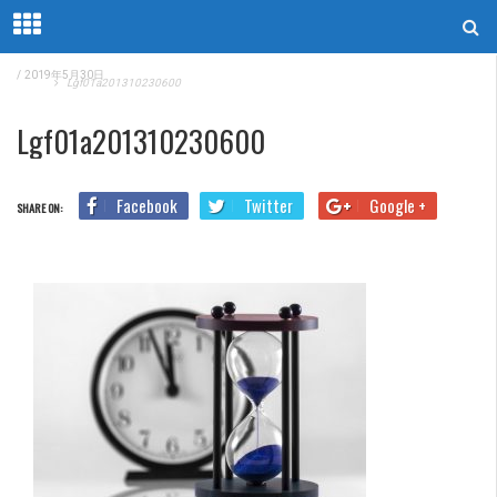
/
2019年5月30日
Home
Lgf01a201310230600
Lgf01a201310230600
Facebook
Twitter
Google +
SHARE ON: