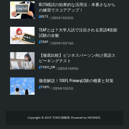
IELTS模試の効果的な活用法：本番さながら
の練習でスコアアップ！
IELTS
/
2025年10月25日
TEAPとは？大学入試で注目される英語4技能
試験の全貌
TEAP
/
2025年10月16日
【徹底比較】ビジネスパーソン向け英語ス
ピーキングテスト
TOEIC‗SW
/
2025年10月9日
徹底解説！TOEFL Primary試験の概要と対策
TOEFL
/
2025年10月2日
Copyright © 2019 TOEIC情報局. Powered by MOVAEIC.