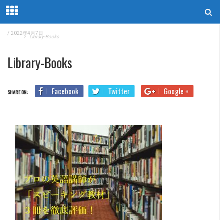
/
2022年4月7日
Home
Library-Books
Library-Books
Facebook
Twitter
Google +
SHARE ON: