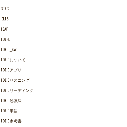
GTEC
IELTS
TEAP
TOEFL
TOEIC‗SW
TOEICについて
TOEICアプリ
TOEICリスニング
TOEICリーディング
TOEIC勉強法
TOEIC単語
TOEIC参考書