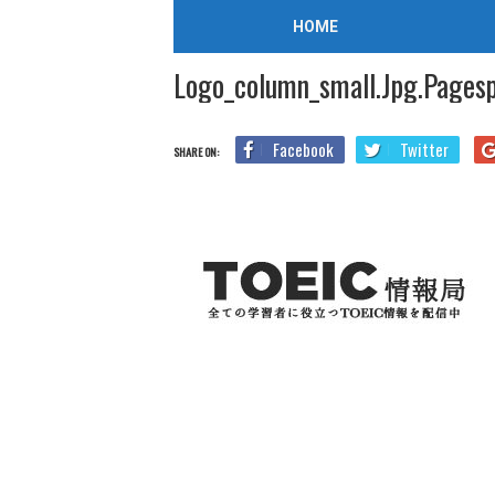
/
2019年5月30日
HOME
Home
Logo_column_small.jpg.pagespeed.ce.aWJOkiP9iX
Logo_column_small.jpg.pages
Facebook
Twitter
SHARE ON: