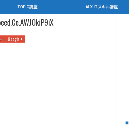
TOEIC講座
AI X ITスキル講座
peed.ce.aWJOkiP9iX
Google +