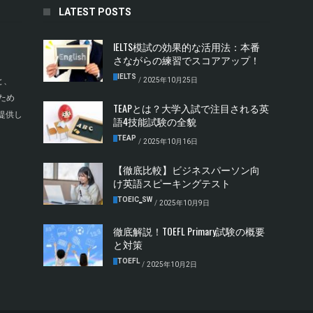
LATEST POSTS
IELTS模試の効果的な活用法：本番
さながらの練習でスコアアップ！
IELTS
/
2025年10月25日
と、
ため
TEAPとは？大学入試で注目される英
提供し
語4技能試験の全貌
TEAP
/
2025年10月16日
【徹底比較】ビジネスパーソン向
け英語スピーキングテスト
TOEIC‗SW
/
2025年10月9日
徹底解説！TOEFL Primary試験の概要
と対策
TOEFL
/
2025年10月2日