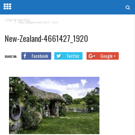
/
2021年10月12日
Home
New-Zealand-4661427_1920
New-Zealand-4661427_1920
Facebook
Twitter
Google +
SHARE ON: