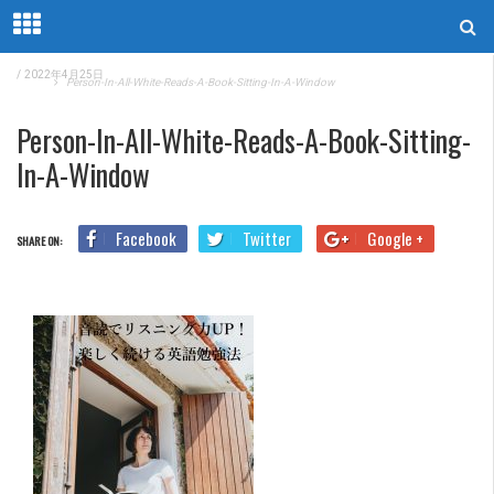
/
2022年4月25日
Home
Person-In-All-White-Reads-A-Book-Sitting-In-A-Window
Person-In-All-White-Reads-A-Book-Sitting-
In-A-Window
Facebook
Twitter
Google +
SHARE ON: