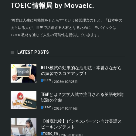
TOEIC情報局 by Movaeic.
"教育は人生に可能性をもたらす"という経営理念のもと、「日本中の
あらゆる人が、世界で活躍する人材となるために」モバイックは
TOEIC教材を通じて人生の可能性を提供していきます。
LATEST POSTS
IELTS模試の効果的な活用法：本番さながら
の練習でスコアアップ！
IELTS
/
2025年10月25日
TEAPとは？大学入試で注目される英語4技能
試験の全貌
TEAP
/
2025年10月16日
【徹底比較】ビジネスパーソン向け英語ス
ピーキングテスト
TOEIC‗SW
/
2025年10月9日