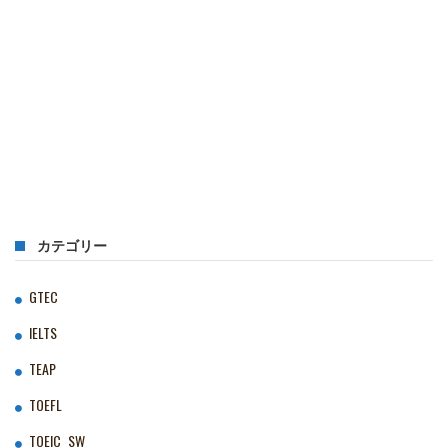
カテゴリー
GTEC
IELTS
TEAP
TOEFL
TOEIC‗SW