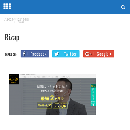
/
2021年12月24日
Home
Rizap
Rizap
Facebook
Twitter
Google +
SHARE ON: