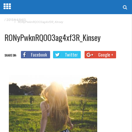
/
2015年6月4日
Home
RONyPwknRQOO3ag4xf3R_Kinsey
RONyPwknRQOO3ag4xf3R_Kinsey
Facebook
Twitter
Google +
SHARE ON: