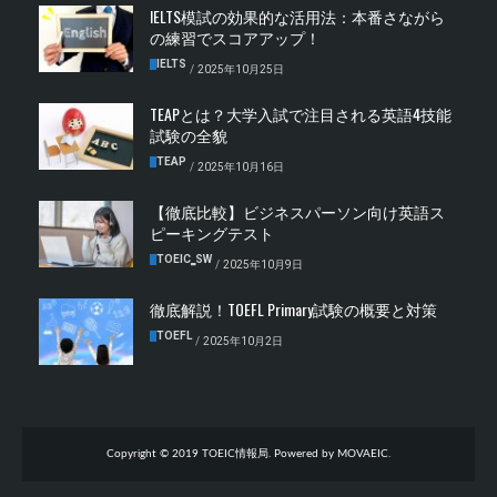
IELTS模試の効果的な活用法：本番さながら
の練習でスコアアップ！
IELTS
/
2025年10月25日
TEAPとは？大学入試で注目される英語4技能
試験の全貌
TEAP
/
2025年10月16日
【徹底比較】ビジネスパーソン向け英語ス
ピーキングテスト
TOEIC‗SW
/
2025年10月9日
徹底解説！TOEFL Primary試験の概要と対策
TOEFL
/
2025年10月2日
Copyright © 2019 TOEIC情報局. Powered by MOVAEIC.