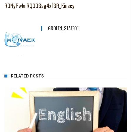
RONyPwknRQOO3ag4xf3R_Kinsey
GROLEN_STAFF01
RELATED POSTS