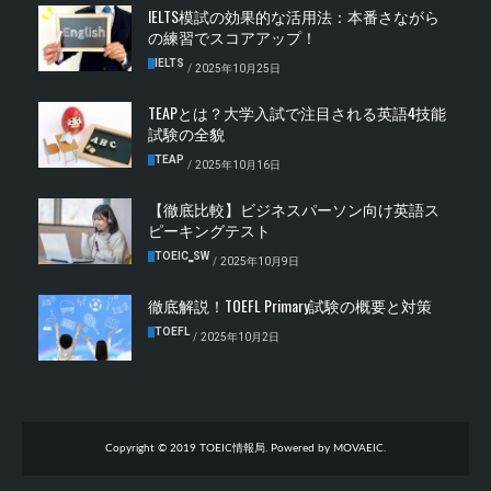
IELTS模試の効果的な活用法：本番さながら
の練習でスコアアップ！
IELTS
/
2025年10月25日
TEAPとは？大学入試で注目される英語4技能
試験の全貌
TEAP
/
2025年10月16日
【徹底比較】ビジネスパーソン向け英語ス
ピーキングテスト
TOEIC‗SW
/
2025年10月9日
徹底解説！TOEFL Primary試験の概要と対策
TOEFL
/
2025年10月2日
Copyright © 2019 TOEIC情報局. Powered by MOVAEIC.