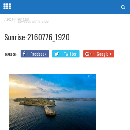
/
2021年10月12日
Home
Sunrise-2160776_1920
Sunrise-2160776_1920
Facebook
Twitter
Google +
SHARE ON: