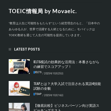
TOEIC情報局 by Movaeic.
"教育は人生に可能性をもたらす"という経営理念のもと、「日本中の
あらゆる人が、世界で活躍する人材となるために」モバイックは
TOEIC教材を通じて人生の可能性を提供していきます。
LATEST POSTS
IELTS模試の効果的な活用法：本番さながら
の練習でスコアアップ！
IELTS
/
2025年10月25日
TEAPとは？大学入試で注目される英語4技能
試験の全貌
TEAP
/
2025年10月16日
【徹底比較】ビジネスパーソン向け英語ス
ピーキングテスト