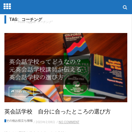
TAG:
コーチング
Home
Posts Tagged "コーチング"
1969 VIEWS
英会話学校 自分に合ったところの選び方
その他お役立ち情報
/
2023年2月8日
/
NO COMMENT