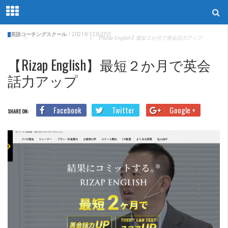
英語コーチングスクール
/
2021年12月27日
Home
英語コーチングスクール
【Rizap English】最短２か月で英会話力アップ
【Rizap English】最短２か月で英会
話力アップ
Facebook
Twitter
Google +
SHARE ON: