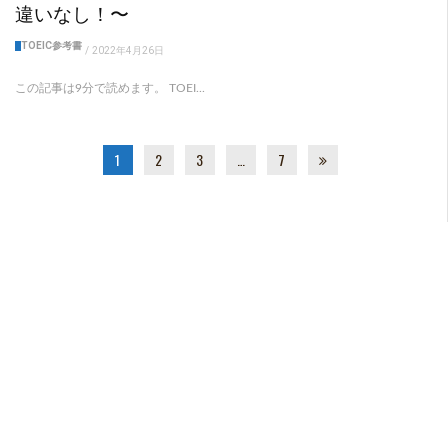
違いなし！〜
TOEIC参考書
/
2022年4月26日
この記事は9分で読めます。 TOEI...
1
2
3
…
7