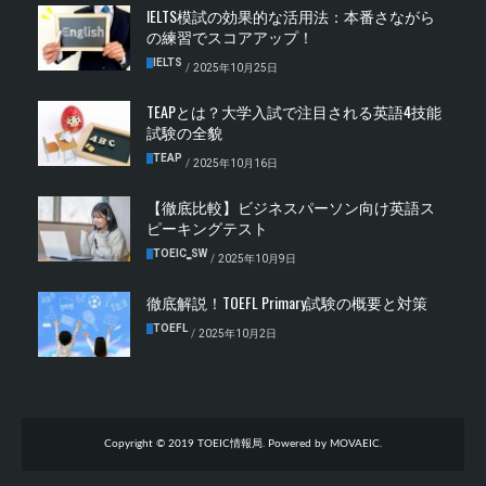
IELTS模試の効果的な活用法：本番さながら
の練習でスコアアップ！
IELTS
/
2025年10月25日
TEAPとは？大学入試で注目される英語4技能
試験の全貌
TEAP
/
2025年10月16日
【徹底比較】ビジネスパーソン向け英語ス
ピーキングテスト
TOEIC‗SW
/
2025年10月9日
徹底解説！TOEFL Primary試験の概要と対策
TOEFL
/
2025年10月2日
Copyright © 2019 TOEIC情報局. Powered by MOVAEIC.