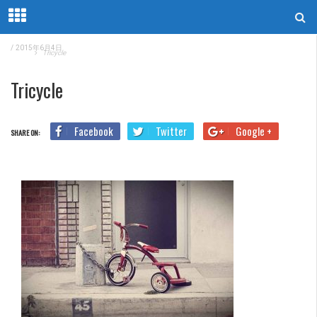
/
2015年6月4日
Home
Tricycle
Tricycle
Facebook
Twitter
Google +
SHARE ON: