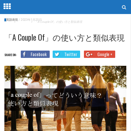
英語表現
/
2023年1月25日
Home
英語表現
「a Couple Of」の使い方と類似表現
「a Couple Of」の使い方と類似表現
Facebook
Twitter
Google +
SHARE ON: