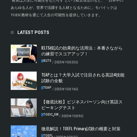
"教育は人生に可能性をもたらす"という経営理念のもと、「日本中の
あらゆる人が、世界で活躍する人材となるために」モバイックは
TOEIC教材を通じて人生の可能性を提供していきます。
LATEST POSTS
IELTS模試の効果的な活用法：本番さながら
の練習でスコアアップ！
IELTS
/
2025年10月25日
TEAPとは？大学入試で注目される英語4技能
試験の全貌
TEAP
/
2025年10月16日
【徹底比較】ビジネスパーソン向け英語ス
ピーキングテスト
TOEIC‗SW
/
2025年10月9日
徹底解説！TOEFL Primary試験の概要と対策
TOEFL